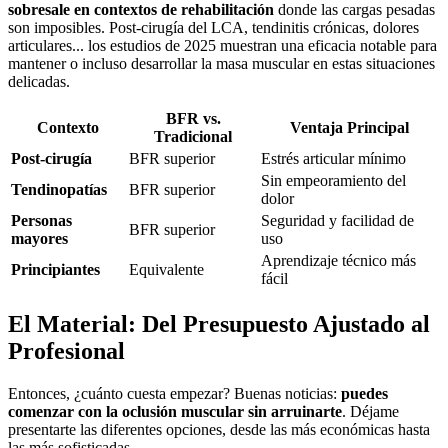
sobresale en contextos de rehabilitación
donde las cargas pesadas
son imposibles. Post-cirugía del LCA, tendinitis crónicas, dolores
articulares... los estudios de 2025 muestran una eficacia notable para
mantener o incluso desarrollar la masa muscular en estas situaciones
delicadas.
BFR vs.
Contexto
Ventaja Principal
Tradicional
Post-cirugía
BFR superior
Estrés articular mínimo
Sin empeoramiento del
Tendinopatías
BFR superior
dolor
Personas
Seguridad y facilidad de
BFR superior
mayores
uso
Aprendizaje técnico más
Principiantes
Equivalente
fácil
El Material: Del Presupuesto Ajustado al
Profesional
Entonces, ¿cuánto cuesta empezar? Buenas noticias:
puedes
comenzar con la oclusión muscular sin arruinarte
. Déjame
presentarte las diferentes opciones, desde las más económicas hasta
las más sofisticadas.